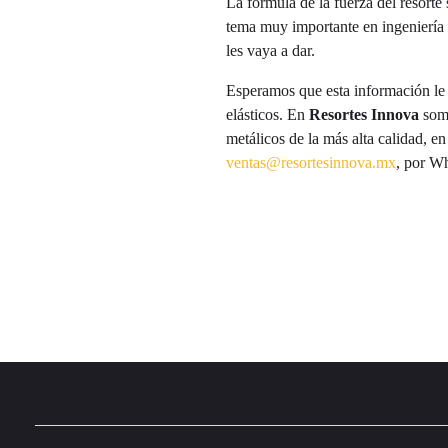
La fórmula de la fuerza del resorte 
tema muy importante en ingeniería y
les vaya a dar.
Esperamos que esta información le 
elásticos. En
Resortes Innova
som
metálicos de la más alta calidad, e
ventas@resortesinnova.mx
, por W