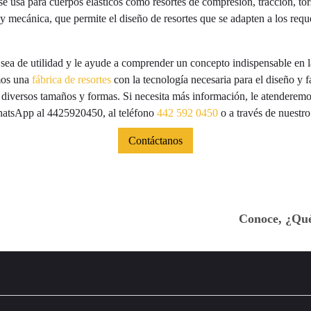
se usa para cuerpos elásticos como resortes de compresión, tracción, tors
 mecánica, que permite el diseño de resortes que se adapten a los requ
sea de utilidad y le ayude a comprender un concepto indispensable en 
os una
fábrica de resortes
con la tecnología necesaria para el diseño y f
n diversos tamaños y formas. Si necesita más información, le atenderemo
hatsApp al 4425920450, al teléfono
442 592 0450
o a través de nuestro
Contáctanos
Conoce, ¿Qué 