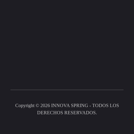
Dirección
Avenida Ignacio Zaragoza No 67, El Colorado,
Querétaro, C.P. 76246, Carretera Federal
Querétaro, México.
Copyright © 2026 INNOVA SPRING - TODOS LOS
DERECHOS RESERVADOS.