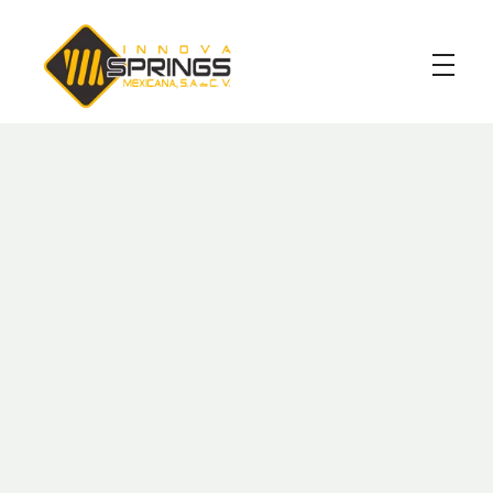
Innova Spring
Resortes de
Troquel
Los
resortes de troquel
los fabricamos en alambre de
sección cuadrada o rectangular, por lo que ofrecen una
mayor resistencia de fuerzas axiales o de empuje.
Los
resortes de troquel
se clasifican por un código de
color de acuerdo a su carga,
VERDE=CARGA
LIGERA, AZUL=CARGA MEDIANA, ROJO=
CARGA PESADA, AMARILLO= CARGA